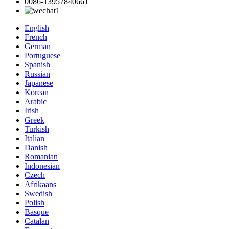
0086-13957840661
English
French
German
Portuguese
Spanish
Russian
Japanese
Korean
Arabic
Irish
Greek
Turkish
Italian
Danish
Romanian
Indonesian
Czech
Afrikaans
Swedish
Polish
Basque
Catalan