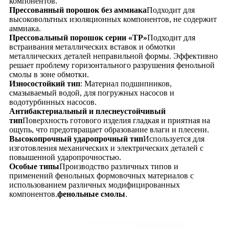
компонентов.
Прессованный порошок без аммиака
Подходит для
высоковольтных изоляционных компонентов, не содержит
аммиака.
Прессовальный порошок серии «TP»
Подходит для
встраивания металлических вставок и обмотки
металлических деталей неправильной формы. Эффективно
решает проблему горизонтального разрушения фенольной
смолы в зоне обмотки.
Износостойкий тип
: Материал подшипников,
смазываемый водой, для погружных насосов и
водотурбинных насосов.
Антибактериальный и плеснеустойчивый
тип
Поверхность готового изделия гладкая и приятная на
ощупь, что предотвращает образование влаги и плесени.
Высокопрочный ударопрочный тип
Используется для
изготовления механических и электрических деталей с
повышенной ударопрочностью.
Особые типы
Производство различных типов и
применений фенольных формовочных материалов с
использованием различных модифицированных
компонентов.
фенольные смолы
.