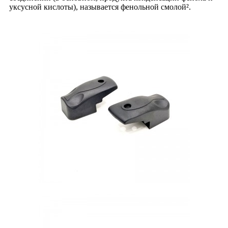
уксусной кислоты), называется фенольной смолой².