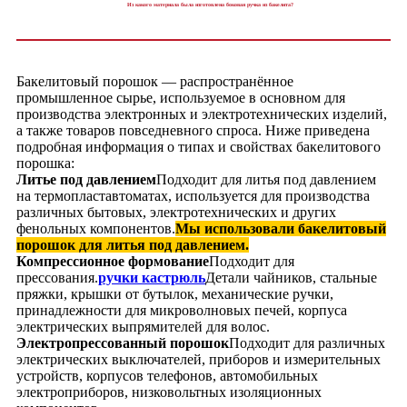
Из какого материала была изготовлена ​​боковая ручка из бакелита?
Бакелитовый порошок — распространённое
промышленное сырье, используемое в основном для
производства электронных и электротехнических изделий,
а также товаров повседневного спроса. Ниже приведена
подробная информация о типах и свойствах бакелитового
порошка:
Литье под давлением
Подходит для литья под давлением
на термопластавтоматах, используется для производства
различных бытовых, электротехнических и других
фенольных компонентов.
Мы использовали бакелитовый
порошок для литья под давлением.
Компрессионное формование
Подходит для
прессования.
ручки кастрюль
Детали чайников, стальные
пряжки, крышки от бутылок, механические ручки,
принадлежности для микроволновых печей, корпуса
электрических выпрямителей для волос.
Электропрессованный порошок
Подходит для различных
электрических выключателей, приборов и измерительных
устройств, корпусов телефонов, автомобильных
электроприборов, низковольтных изоляционных