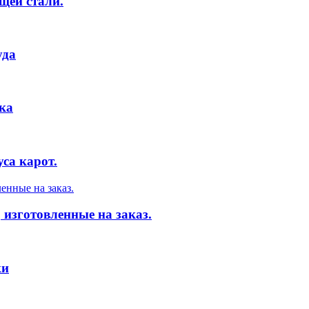
щей стали.
уда
ка
са карот.
 изготовленные на заказ.
ки