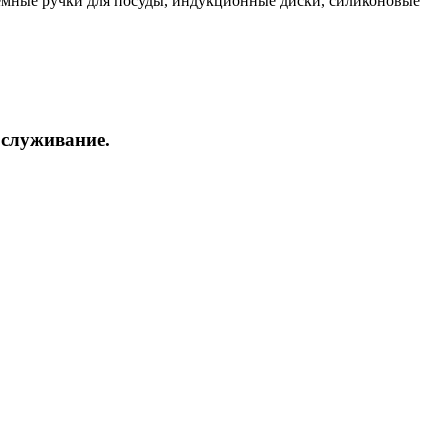
ъемные ручки для посуды, индукционные диски, силиконовые
бслуживание.