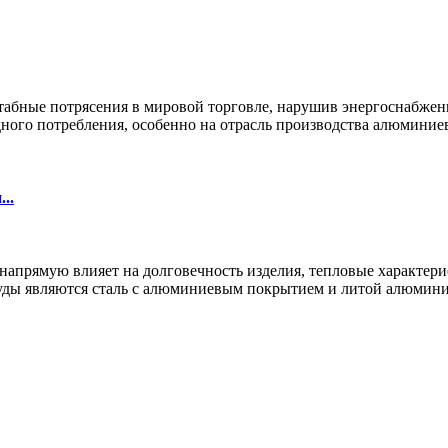
бные потрясения в мировой торговле, нарушив энергоснабжение
дного потребления, особенно на отрасль производства алюминиев
..
апрямую влияет на долговечность изделия, тепловые характерис
уды являются сталь с алюминиевым покрытием и литой алюмин