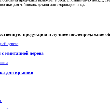
а основная продукция включает в себя: алюминиевую посуду, с
осики для чайников, детали для скороварок и т.д.
чественную продукцию и лучшее послепродажное о
 с имитацией дерева
чка для крышки