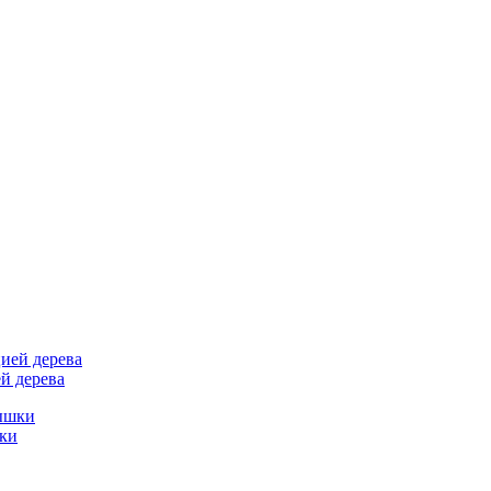
й дерева
шки