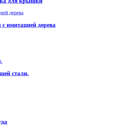
чка для крышки
 с имитацией дерева
щей стали.
уда