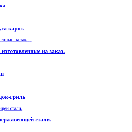
ка
са карот.
 изготовленные на заказ.
ки
док-гриль
 нержавеющей стали.