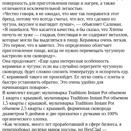
поверхность для приготовления пищи и нагрев, а также
отличаются исключительной легкостью.
«Честно говоря, я не ожидал, что мне так понравится этот
бренд, потому что всегда считал, что все, что сделано из
чугуна, вкуснее и выглядит лучше», — объясняет Салиман.
«Я ошибался. Что касается качества, я бы сказал, что Xtrema
ничуть не хуже — гладкая, блестящая и не содержит металлов,
которые могли бы выделяться в пищу. Керамика очень легкая.
Это первое, что я заметил. Это определенно облегчает
приготовление пищи, когда не нужно перемещать чугунную
кастрюлю или сковороду».
Она продолжает: «Еще одна интересная особенность
керамики и чугуна: если вы случайно перегреете чугунную
сковороду, будет сложно снизить температуру и испортить еду.
С керамикой такого не произойдет. Ее легко снять с плиты и
быстро установить обратно. Это очень удобно для
начинающих поваров».
В комплект входят: мультиварка Traditions Instant Pot объемом
1 кварта с крышкой, мультиварка Traditions Instant Pot объемом
1,5 кварты с крышкой, мультиварка Traditions Instant Pot
объемом 2,5 кварты с крышкой, фирменная сковорода
диаметром 9 дюймов и две прихватки с ручками из 100%
органического хлопка.
«Как человек, много лет проработавший в сфере бизнеса, я
перепробовал десятки марок посуды, но HexClad —