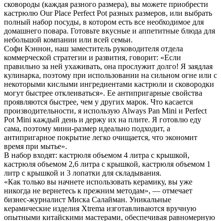
сковороды (каждая разного размера), вы можете приобрести
кастрюлю Our Place Perfect Pot разных размеров, или выбрать
полный набор посуды, в котором есть все необходимое для
домашнего повара. Готовьте вкусные и аппетитные блюда для
небольшой компании или всей семьи.
Софи Кэннон, наш заместитель руководителя отдела
коммерческой стратегии и развития, говорит: «Если
правильно за ней ухаживать, она прослужит долго! Я заядлая
кулинарка, поэтому при использовании на сильном огне или с
некоторыми кислыми ингредиентами кастрюли и сковородки
могут быстрее отклеиваться». Ее антипригарные свойства
проявляются быстрее, чем у других марок. Что касается
производительности, я использую Always Pan Mini и Perfect
Pot Mini каждый день и держу их на плите. Я готовлю еду
сама, поэтому мини-размер идеально подходит, а
антипригарное покрытие легко очищается, что экономит
время при мытье».
В набор входят: кастрюля объемом 4 литра с крышкой,
кастрюля объемом 2,6 литра с крышкой, кастрюля объемом 1
литр с крышкой и 3 лопатки для складывания.
«Как только вы начнете использовать керамику, вы уже
никогда не вернетесь к прежним методам», — отмечает
бизнес-журналист Миска Салайман. Уникальные
керамические изделия Xtrema изготавливаются вручную
опытными китайскими мастерами, обеспечивая равномерную