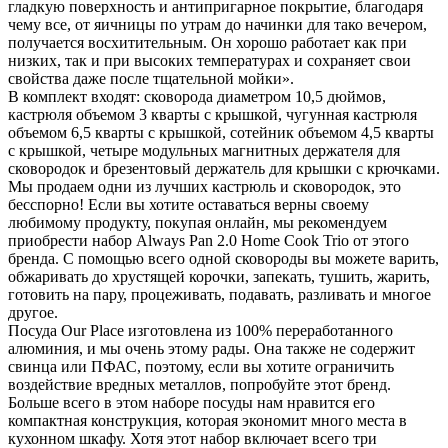
гладкую поверхность и антипригарное покрытие, благодаря
чему все, от яичницы по утрам до начинки для тако вечером,
получается восхитительным. Он хорошо работает как при
низких, так и при высоких температурах и сохраняет свои
свойства даже после тщательной мойки».
В комплект входят: сковорода диаметром 10,5 дюймов,
кастрюля объемом 3 кварты с крышкой, чугунная кастрюля
объемом 6,5 кварты с крышкой, сотейник объемом 4,5 кварты
с крышкой, четыре модульных магнитных держателя для
сковородок и брезентовый держатель для крышки с крючками.
Мы продаем одни из лучших кастрюль и сковородок, это
бесспорно! Если вы хотите оставаться верны своему
любимому продукту, покупая онлайн, мы рекомендуем
приобрести набор Always Pan 2.0 Home Cook Trio от этого
бренда. С помощью всего одной сковороды вы можете варить,
обжаривать до хрустящей корочки, запекать, тушить, жарить,
готовить на пару, процеживать, подавать, разливать и многое
другое.
Посуда Our Place изготовлена ​​из 100% переработанного
алюминия, и мы очень этому рады. Она также не содержит
свинца или ПФАС, поэтому, если вы хотите ограничить
воздействие вредных металлов, попробуйте этот бренд.
Больше всего в этом наборе посуды нам нравится его
компактная конструкция, которая экономит много места в
кухонном шкафу. Хотя этот набор включает всего три