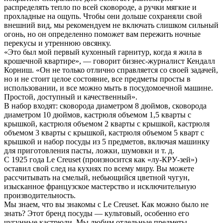
распределять тепло по всей сковороде, а ручки мягкие и
прохладные на ощупь. Чтобы они дольше сохраняли свой
внешний вид, мы рекомендуем не включать слишком сильный
огонь, но он определенно поможет вам пережить ночные
перекусы и утреннюю овсянку.
«Это был мой первый кухонный гарнитур, когда я жила в
крошечной квартире», — говорит бизнес-журналист Кендалл
Корниш. «Он не только отлично справляется со своей задачей,
но и не стоит целое состояние, все предметы просты в
использовании, и все можно мыть в посудомоечной машине.
Простой, доступный и качественный».
В набор входят: сковорода диаметром 8 дюймов, сковорода
диаметром 10 дюймов, кастрюля объемом 1,5 кварты с
крышкой, кастрюля объемом 2 кварты с крышкой, кастрюля
объемом 3 кварты с крышкой, кастрюля объемом 5 кварт с
крышкой и набор посуды из 5 предметов, включая машинку
для приготовления пасты, ложки, шумовки и т. д.
С 1925 года Le Creuset (произносится как «лу-КРУ-зей»)
оставил свой след на кухнях по всему миру. Вы можете
рассчитывать на смелый, небьющийся цветной чугун,
изысканное французское мастерство и исключительную
производительность.
Мы знаем, что вы знакомы с Le Creuset. Как можно было не
знать? Этот бренд посуды — культовый, особенно его
чугунные кастрюли. Мы любим отдельные предметы,