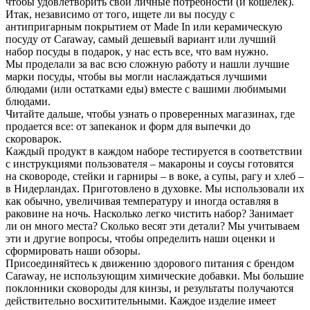
чтобы удовлетворить свои личные потребности (и кошелек).
Итак, независимо от того, ищете ли вы посуду с
антипригарным покрытием от Made In или керамическую
посуду от Caraway, самый дешевый вариант или лучший
набор посуды в подарок, у нас есть все, что вам нужно.
Мы проделали за вас всю сложную работу и нашли лучшие
марки посуды, чтобы вы могли наслаждаться лучшими
блюдами (или остатками еды) вместе с вашими любимыми
блюдами.
Читайте дальше, чтобы узнать о проверенных магазинах, где
продается все: от запеканок и форм для выпечки до
скороварок.
Каждый продукт в каждом наборе тестируется в соответствии
с инструкциями пользователя – макароны и соусы готовятся
на сковороде, стейки и гарниры – в воке, а супы, рагу и хлеб –
в Нидерландах. Приготовлено в духовке. Мы использовали их
как обычно, увеличивая температуру и иногда оставляя в
раковине на ночь. Насколько легко чистить набор? Занимает
ли он много места? Сколько весят эти детали? Мы учитываем
эти и другие вопросы, чтобы определить наши оценки и
сформировать наши обзоры.
Присоединяйтесь к движению здорового питания с брендом
Caraway, не использующим химические добавки. Мы большие
поклонники сковороды для кинзы, и результаты получаются
действительно восхитительными. Каждое изделие имеет