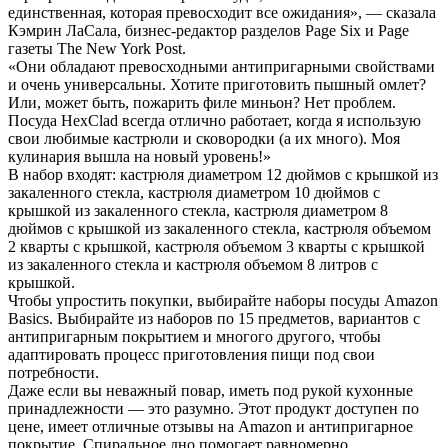
единственная, которая превосходит все ожидания», — сказала
Кэмрин ЛаСала, бизнес-редактор разделов Page Six и Page
газеты The New York Post.
«Они обладают превосходными антипригарными свойствами
и очень универсальны. Хотите приготовить пышный омлет?
Или, может быть, пожарить филе миньон? Нет проблем.
Посуда HexClad всегда отлично работает, когда я использую
свои любимые кастрюли и сковородки (а их много). Моя
кулинария вышла на новый уровень!»
В набор входят: кастрюля диаметром 12 дюймов с крышкой из
закаленного стекла, кастрюля диаметром 10 дюймов с
крышкой из закаленного стекла, кастрюля диаметром 8
дюймов с крышкой из закаленного стекла, кастрюля объемом
2 кварты с крышкой, кастрюля объемом 3 кварты с крышкой
из закаленного стекла и кастрюля объемом 8 литров с
крышкой.
Чтобы упростить покупки, выбирайте наборы посуды Amazon
Basics. Выбирайте из наборов по 15 предметов, вариантов с
антипригарным покрытием и многого другого, чтобы
адаптировать процесс приготовления пищи под свои
потребности.
Даже если вы неважный повар, иметь под рукой кухонные
принадлежности — это разумно. Этот продукт доступен по
цене, имеет отличные отзывы на Amazon и антипригарное
покрытие. Спиральное дно помогает равномерно