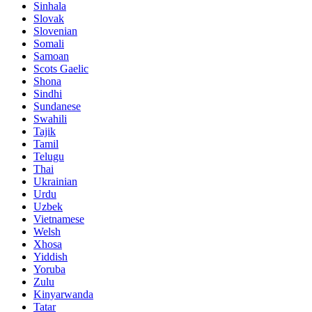
Sinhala
Slovak
Slovenian
Somali
Samoan
Scots Gaelic
Shona
Sindhi
Sundanese
Swahili
Tajik
Tamil
Telugu
Thai
Ukrainian
Urdu
Uzbek
Vietnamese
Welsh
Xhosa
Yiddish
Yoruba
Zulu
Kinyarwanda
Tatar