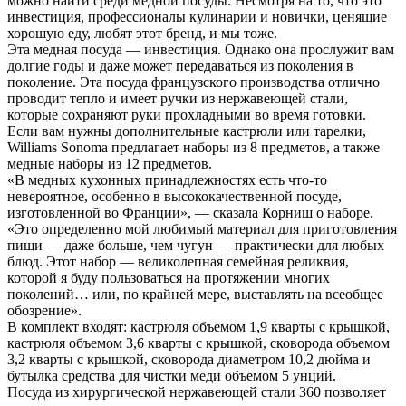
можно найти среди медной посуды. Несмотря на то, что это
инвестиция, профессионалы кулинарии и новички, ценящие
хорошую еду, любят этот бренд, и мы тоже.
Эта медная посуда — инвестиция. Однако она прослужит вам
долгие годы и даже может передаваться из поколения в
поколение. Эта посуда французского производства отлично
проводит тепло и имеет ручки из нержавеющей стали,
которые сохраняют руки прохладными во время готовки.
Если вам нужны дополнительные кастрюли или тарелки,
Williams Sonoma предлагает наборы из 8 предметов, а также
медные наборы из 12 предметов.
«В медных кухонных принадлежностях есть что-то
невероятное, особенно в высококачественной посуде,
изготовленной во Франции», — сказала Корниш о наборе.
«Это определенно мой любимый материал для приготовления
пищи — даже больше, чем чугун — практически для любых
блюд. Этот набор — великолепная семейная реликвия,
которой я буду пользоваться на протяжении многих
поколений… или, по крайней мере, выставлять на всеобщее
обозрение».
В комплект входят: кастрюля объемом 1,9 кварты с крышкой,
кастрюля объемом 3,6 кварты с крышкой, сковорода объемом
3,2 кварты с крышкой, сковорода диаметром 10,2 дюйма и
бутылка средства для чистки меди объемом 5 унций.
Посуда из хирургической нержавеющей стали 360 позволяет