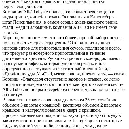
объемом 4 кварты с крышкой и средство для чистки
нержавеющей стали.
Компания All-Clad уже полвека совершает революцию в
индустрии кухонной посуды. Основанная в Канонсберге,
штат Пенсильвания, в самом сердце американского рынка
стали, меди и алюминия, компания All-Clad не имеет себе
равных.
Хорошо, мы понимаем, что это более дорогой набор посуды,
но в нем есть медная сердцевина! Это один из лучших
ингредиентов для приготовления соусов, подливок и всего,
что требует равномерного приготовления в течение
длительного времени. Ручки кастрюль и сковородок имеют
изогнутый профиль, который удобно держать, и нас
определенно не смущает их элегантный внешний вид.
«Дизайн посуды All-Clad, мягко говоря, впечатляет», — сказал
Корниш. «Благодаря отсутствию зазоров и стыков, ее легко
чистить и поддерживать в чистоте, как будто каждое изделие
All-Clad было покрыто серебром перед тем, как поставить его
на плиту».
В комплект входят: сковорода диаметром 25 см, сотейник
объемом 3 кварты с крышкой, кастрюля объемом 2 кварты с
крышкой и кастрюля объемом 8 кварт с крышкой.
Профессиональные повара используют различную посуду в
зависимости от приготавливаемых блюд. Однако некоторые
виды кухонной утвари более популярны, чем другие.