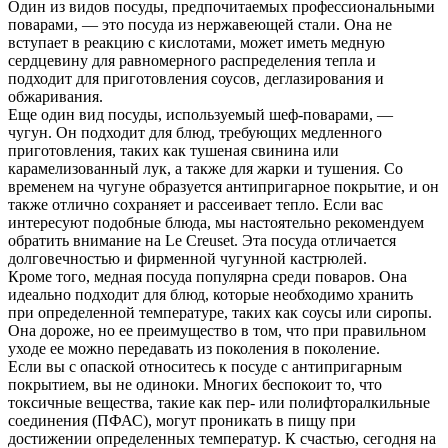
Один из видов посуды, предпочитаемых профессиональными
поварами, — это посуда из нержавеющей стали. Она не
вступает в реакцию с кислотами, может иметь медную
сердцевину для равномерного распределения тепла и
подходит для приготовления соусов, деглазирования и
обжаривания.
Еще один вид посуды, используемый шеф-поварами, —
чугун. Он подходит для блюд, требующих медленного
приготовления, таких как тушеная свинина или
карамелизованный лук, а также для жарки и тушения. Со
временем на чугуне образуется антипригарное покрытие, и он
также отлично сохраняет и рассеивает тепло. Если вас
интересуют подобные блюда, мы настоятельно рекомендуем
обратить внимание на Le Creuset. Эта посуда отличается
долговечностью и фирменной чугунной кастрюлей.
Кроме того, медная посуда популярна среди поваров. Она
идеально подходит для блюд, которые необходимо хранить
при определенной температуре, таких как соусы или сиропы.
Она дороже, но ее преимущество в том, что при правильном
уходе ее можно передавать из поколения в поколение.
Если вы с опаской относитесь к посуде с антипригарным
покрытием, вы не одиноки. Многих беспокоит то, что
токсичные вещества, такие как пер- или полифторалкильные
соединения (ПФАС), могут проникать в пищу при
достижении определенных температур. К счастью, сегодня на