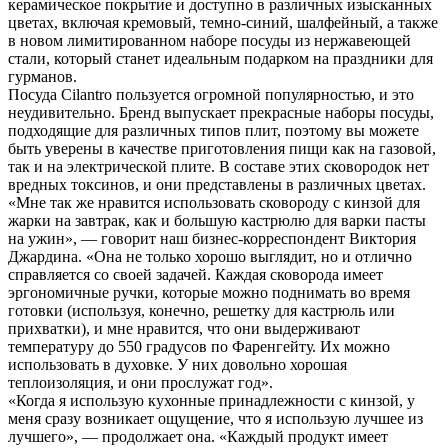
керамическое покрытие и доступно в различных изысканных
цветах, включая кремовый, темно-синий, шалфейный, а также
в новом лимитированном наборе посуды из нержавеющей
стали, который станет идеальным подарком на праздники для
гурманов.
Посуда Cilantro пользуется огромной популярностью, и это
неудивительно. Бренд выпускает прекрасные наборы посуды,
подходящие для различных типов плит, поэтому вы можете
быть уверены в качестве приготовления пищи как на газовой,
так и на электрической плите. В составе этих сковородок нет
вредных токсинов, и они представлены в различных цветах.
«Мне так же нравится использовать сковороду с кинзой для
жарки на завтрак, как и большую кастрюлю для варки пасты
на ужин», — говорит наш бизнес-корреспондент Виктория
Джардина. «Она не только хорошо выглядит, но и отлично
справляется со своей задачей. Каждая сковорода имеет
эргономичные ручки, которые можно поднимать во время
готовки (используя, конечно, решетку для кастрюль или
прихватки), и мне нравится, что они выдерживают
температуру до 550 градусов по Фаренгейту. Их можно
использовать в духовке. У них довольно хорошая
теплоизоляция, и они прослужат год».
«Когда я использую кухонные принадлежности с кинзой, у
меня сразу возникает ощущение, что я использую лучшее из
лучшего», — продолжает она. «Каждый продукт имеет