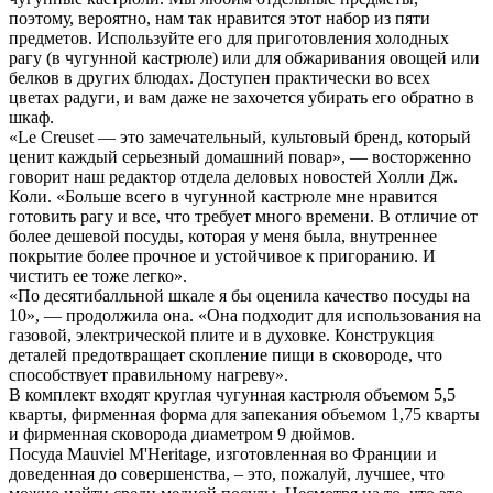
поэтому, вероятно, нам так нравится этот набор из пяти
предметов. Используйте его для приготовления холодных
рагу (в чугунной кастрюле) или для обжаривания овощей или
белков в других блюдах. Доступен практически во всех
цветах радуги, и вам даже не захочется убирать его обратно в
шкаф.
«Le Creuset — это замечательный, культовый бренд, который
ценит каждый серьезный домашний повар», — восторженно
говорит наш редактор отдела деловых новостей Холли Дж.
Коли. «Больше всего в чугунной кастрюле мне нравится
готовить рагу и все, что требует много времени. В отличие от
более дешевой посуды, которая у меня была, внутреннее
покрытие более прочное и устойчивое к пригоранию. И
чистить ее тоже легко».
«По десятибалльной шкале я бы оценила качество посуды на
10», — продолжила она. «Она подходит для использования на
газовой, электрической плите и в духовке. Конструкция
деталей предотвращает скопление пищи в сковороде, что
способствует правильному нагреву».
В комплект входят круглая чугунная кастрюля объемом 5,5
кварты, фирменная форма для запекания объемом 1,75 кварты
и фирменная сковорода диаметром 9 дюймов.
Посуда Mauviel M'Heritage, изготовленная во Франции и
доведенная до совершенства, – это, пожалуй, лучшее, что