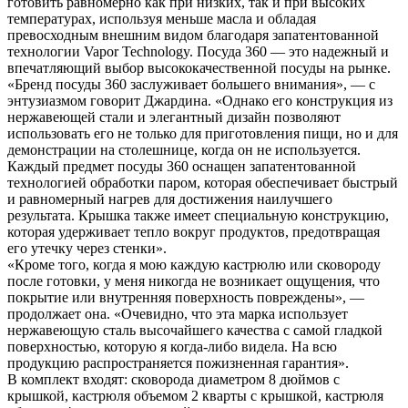
готовить равномерно как при низких, так и при высоких
температурах, используя меньше масла и обладая
превосходным внешним видом благодаря запатентованной
технологии Vapor Technology. Посуда 360 — это надежный и
впечатляющий выбор высококачественной посуды на рынке.
«Бренд посуды 360 заслуживает большего внимания», — с
энтузиазмом говорит Джардина. «Однако его конструкция из
нержавеющей стали и элегантный дизайн позволяют
использовать его не только для приготовления пищи, но и для
демонстрации на столешнице, когда он не используется.
Каждый предмет посуды 360 оснащен запатентованной
технологией обработки паром, которая обеспечивает быстрый
и равномерный нагрев для достижения наилучшего
результата. Крышка также имеет специальную конструкцию,
которая удерживает тепло вокруг продуктов, предотвращая
его утечку через стенки».
«Кроме того, когда я мою каждую кастрюлю или сковороду
после готовки, у меня никогда не возникает ощущения, что
покрытие или внутренняя поверхность повреждены», —
продолжает она. «Очевидно, что эта марка использует
нержавеющую сталь высочайшего качества с самой гладкой
поверхностью, которую я когда-либо видела. На всю
продукцию распространяется пожизненная гарантия».
В комплект входят: сковорода диаметром 8 дюймов с
крышкой, кастрюля объемом 2 кварты с крышкой, кастрюля